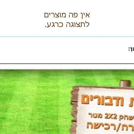
לתצוגה כרגע.
ך: