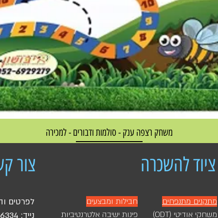
משחק רצפה ענק - סולמות ודבורים - למכירה
מחיר רגיל
מחיר מבצע
ציוד להשכרה
צור קש
מתקנים מתנפחים
חבילות ומבצעים
לפרטים וה
משחקי אודיטי (ODT)
פינות ישיבה אלטרנטיביות
נייד:
46334