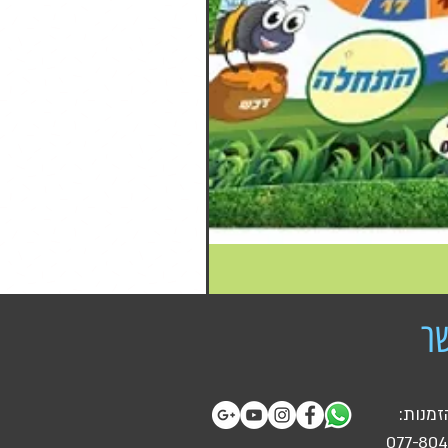
ר
זמנות:
077-80