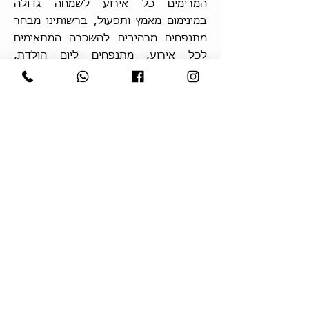
המרימים כל אירוע לשמחה גדולה
במינימום מאמץ ותפעול, ברשותינו מבחר
מתנפחים מרהיבים להשכרה המתאימים
לכל אירוע, מתנפחים ליום הולדת,
לבריתות, קייטנות, מלונות ועוד למגוון
גילאים מחיות ודמויות דיסני ועד ארמונות
וטירות מרהיבות, חובבי המים יוכלו להינות
ממתנפחים לבריכה מגלשות קצף ומים,
ניתן להפעיל את המתנפחים בגינות פרקים
או תחת קורת גג, המתנפחים מיועדים
ומתאימים גם למבוגרים. אם אתם מחפשים
אטרקציה בלתי שגרתית לגיבושי עובדים
או כל אירוע אחר בו נוכחים אנשים
מבוגרים, מתקנים מתנפחים זה ללא ספק
פתרון בלתי שגרתי ומפתיע שיגרום לכם
לצאת מהשגרה הבנאלית ולכייף.