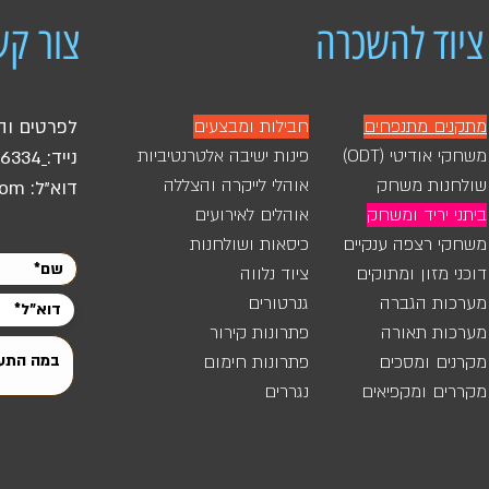
 עוטף עזה, דימונה, ירוחם, קריית גת, קריית מלאכי, מועצה איזורית ח
ציוד להשכרה
צור קש
ברשימה צרו עימנו קשר על מנת לבדוק היתכנות הובלה ושירות לאיזו
מתקנים מתנפחים
חבילות ומבצעים
לפרטים וה
משחקי אודיטי (ODT)
פינות ישיבה אלטרנטיביות
נייד:
46334
שולחנות משחק
אוהלי לייקרה והצללה
דוא"ל:
com
ביתני יריד ומשחק
אוהלים לאירועים
משחקי רצפה ענקיים
כיסאות ושולחנות
דוכני מזון ומתוקים
ציוד נלווה
מערכות הגברה
גנרטורים
מערכות תאורה
פתרונות קירור
מקרנים ומסכים
פתרונות חימום
מקררים ומקפיאים
נגררים