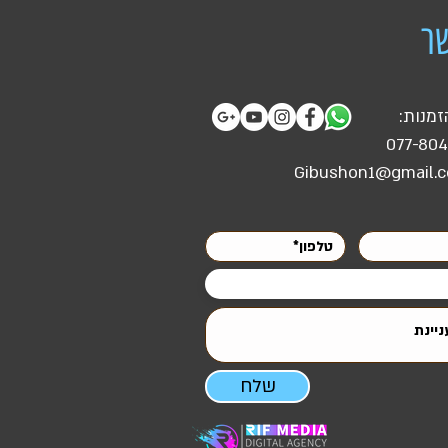
וף אשקלון.
ר
רכם.
זמנות:
077-80
Gibushon1@gmail.
שלח