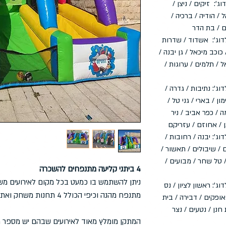
וג': זיקים / ניצן /
 / הודיה / ברכיה /
ם / בת הדר
וג': אשדוד / שדרות
כוכב מיכאל / גן יבנה /
ל / תלמים / ערוגות /
וג': נתיבות / גדרה /
ון / בארי / גני טל /
 / כפר אביב / ניר
ן / אחוזם / עזריקם
דוג': יבנה / רחובות /
 / שיבולים / תאשור /
/ טל שחר / מבועים /
4 ביתני קליעה מתנפחים להשכרה
ניתן להשתמש בו כמעט בכל מקום לאירועים משמח
וג': ראשון לציון / נס
מתנפח מהנה וכיפי הכולל 4 תחנות משחק ואת האביזרים הדרושים למשחק.
 אופקים / דבירה / בית
חנן / נטעים / נצר
המתקן מומלץ מאוד לאירועים שבהם יש מספר ר