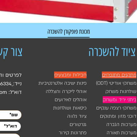
מכונת פופקורן להשכרה
מחיר רגיל
מחיר מבצע
ציוד להשכרה
צור קש
מתקנים מתנפחים
חבילות ומבצעים
לפרטים וה
משחקי אודיטי (ODT)
פינות ישיבה אלטרנטיביות
נייד:
46334
שולחנות משחק
אוהלי לייקרה והצללה
דוא"ל:
com
ביתני יריד ומשחק
אוהלים לאירועים
משחקי רצפה ענקיים
כיסאות ושולחנות
דוכני מזון ומתוקים
ציוד נלווה
מערכות הגברה
גנרטורים
מערכות תאורה
פתרונות קירור