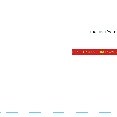
ים על מפוח אחד
מחיר המתנפח בימי הפורים/חנוכה/ביום העצמאות/לג' בעומרהינו 1150 ש"ח +