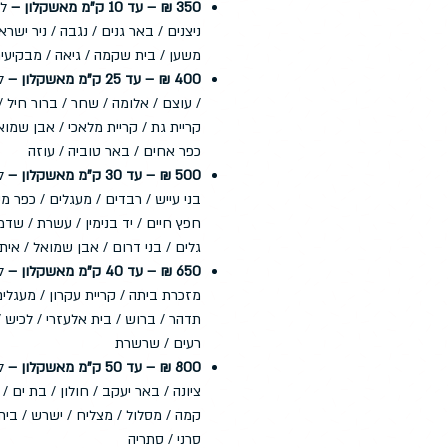
350 ₪ – עד 10 ק"מ מאשקלון –
לד
ניצנים / באר גנים / נגבה / ניר ישראל
משען / בית שקמה / גיאה / מבקיעי
400 ₪ – עד 25 ק"מ מאשקלון –
לד
/ עוצם / אלומה / שחר / ברור חיל / 
קריית גת / קריית מלאכי / אבן שמוא
כפר אחים / באר טוביה / עוזה
500 ₪ – עד 30 ק"מ מאשקלון –
לד
בני עייש / רבדים / מעגלים / כפר מימ
חפץ חיים / יד בנימין / עשרת / שדמה
גלים / בני דרום / אבן שמואל / אית
650 ₪ – עד 40 ק"מ מאשקלון –
ל
מזכרת ביתה / קריית עקרון / מעגלים
תדהר / ברוש / בית אלעזרי / לכיש 
רעים / שרשרת
800 ₪ – עד 50 ק"מ מאשקלון –
לד
ציונה / באר יעקב / חולון / בת ים /
קמה / מסלול / מצליח / ישרש / בית 
סרני / סתריה