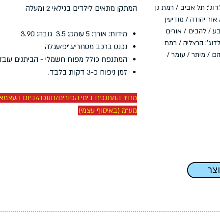
וג': תל אביב / רמת גן
המתקן מתאים לילדים בגילאי 2 ומעלה
אור יהודה / מודיעין
ע / להבים / אורים
מידות: אורך: 5 עומק: 3.5 גובה: 3.90
דוג': הרצליה / רמת
נכנס ברכב מסחרי/ג'יפ/עגלה
ם / מיתר / עומר /
המתנפח כולל מפוח חשמלי - הביתנים עובד
זמן ניפוח כ-3 דקות בלבד.
מע"מ (באיסוף עצמי)
וצר