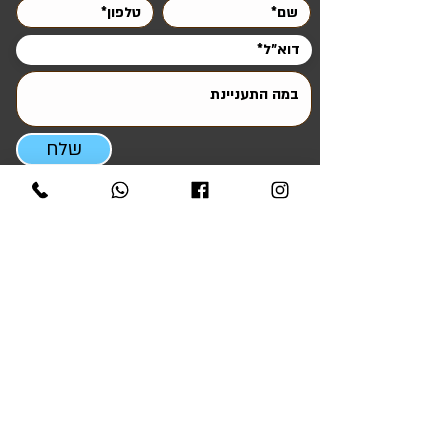
900 ₪ – עד 70 ק"מ מאשקלון –
לדוג':
הרצליה / רמת השרון / הוד השרון / ראש העין
/ שוהם / מיתר / עומר / חצרים / צאלים
שלח
ניווט מהיר
ראשי
אטרקציות והפעלות
סדנאות ODT ומנהיגות
ציוד להשכרה
ציוד למכירה
קריוקי לאירועים
גלריית אירועים
טיפים ומאמרים