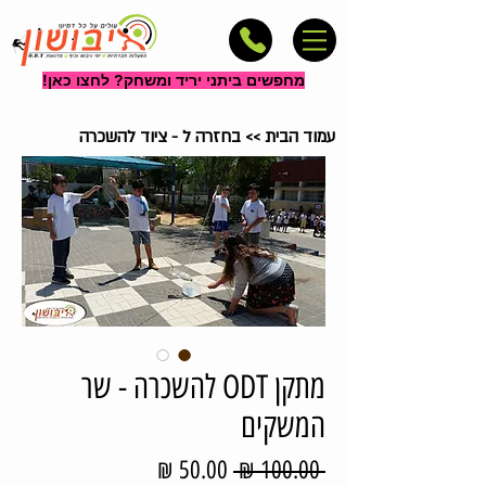
מחפשים ביתני יריד ומשחק? לחצו כאן!
עמוד הבית
>>
בחזרה ל - ציוד להשכרה
מתקן ODT להשכרה - שר
המשקים
מחיר
מחיר
 ‏100.00 ‏₪ 