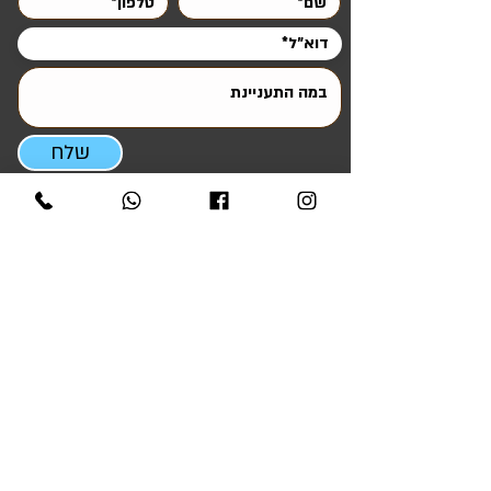
הרצליה / רמת השרון / הוד השרון / ראש העין
/ שוהם / מיתר / עומר / חצרים / צאלים
שלח
ניווט מהיר
ראשי
אטרקציות והפעלות
סדנאות ODT ומנהיגות
ציוד להשכרה
ציוד למכירה
קריוקי לאירועים
גלריית אירועים
טיפים ומאמרים