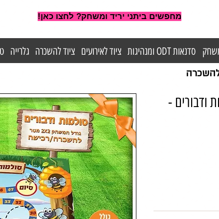
מחפשים ביתני יריד ומשחק? לחצו כאן!
משחק
סדנאות ODT ומנהיגות
ציוד לאירועים
ציוד להשכרה
גלרייה
טי
 להשכרה
 ודבורים -