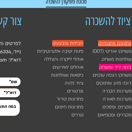
מכונת פופקורן להשכרה
מחיר רגיל
מחיר מבצע
ציוד להשכרה
צור קש
מתקנים מתנפחים
חבילות ומבצעים
לפרטים וה
משחקי אודיטי (ODT)
פינות ישיבה אלטרנטיביות
נייד:
46334
שולחנות משחק
אוהלי לייקרה והצללה
דוא"ל:
com
ביתני יריד ומשחק
אוהלים לאירועים
משחקי רצפה ענקיים
כיסאות ושולחנות
דוכני מזון ומתוקים
ציוד נלווה
מערכות הגברה
גנרטורים
מערכות תאורה
פתרונות קירור
מקרנים ומסכים
פתרונות חימום
מקררים ומקפיאים
נגררים