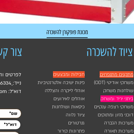
מכונת פופקורן להשכרה
מחיר רגיל
מחיר מבצע
ציוד להשכרה
צור קש
מתקנים מתנפחים
חבילות ומבצעים
לפרטים וה
משחקי אודיטי (ODT)
פינות ישיבה אלטרנטיביות
נייד:
46334
שולחנות משחק
אוהלי לייקרה והצללה
דוא"ל:
com
ביתני יריד ומשחק
אוהלים לאירועים
משחקי רצפה ענקיים
כיסאות ושולחנות
דוכני מזון ומתוקים
ציוד נלווה
מערכות הגברה
גנרטורים
מערכות תאורה
פתרונות קירור