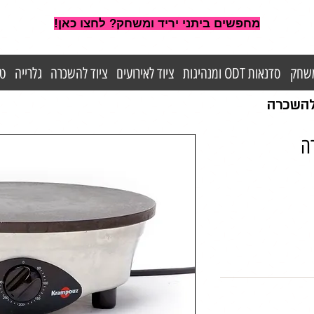
מחפשים ביתני יריד ומשחק? לחצו כאן!
משחק
סדנאות ODT ומנהיגות
ציוד לאירועים
ציוד להשכרה
גלרייה
טי
 להשכרה
ה