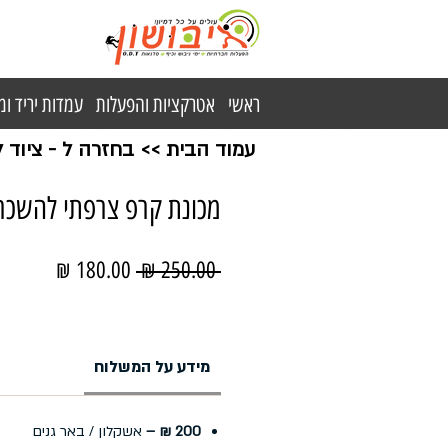
ראשי
אטרקציות והפעלות
עמדות יריד ו
עמוד הבית
>>
בחזרה ל - ציוד
מכונת קרפ צרפתי להשכר
מחיר
מחיר
 ‏250.00 ‏₪ 
רגיל
מבצע
מידע על המשלוח
200 ₪ –
אשקלון / באר גנים