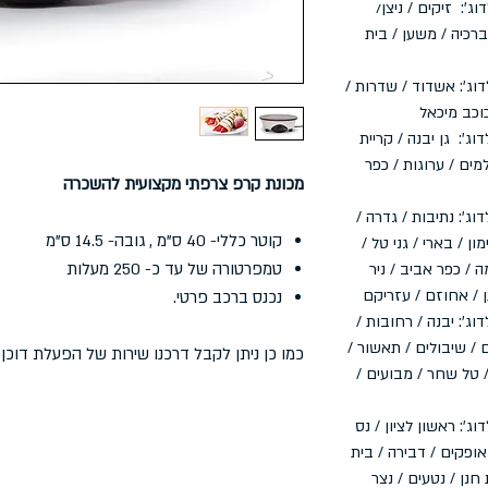
וג': זיקים / ניצן/
 ברכיה / משען / בית
וג': אשדוד / שדרות /
כוכב מיכאל
וג': גן יבנה / קריית
מים / ערוגות / כפר
מכונת קרפ צרפתי מקצועית להשכרה
וג': נתיבות / גדרה /
קוטר כללי- 40 ס”מ , גובה- 14.5 ס”מ
ון / בארי / גני טל /
טמפרטורה של עד כ- 250 מעלות
 / כפר אביב / ניר
ן / אחוזם / עזריקם
נכנס ברכב פרטי.
דוג': יבנה / רחובות /
 / שיבולים / תאשור /
כמו כן ניתן לקבל דרכנו שירות של הפעלת דוכן
/ טל שחר / מבועים /
וג': ראשון לציון / נס
 אופקים / דבירה / בית
חנן / נטעים / נצר