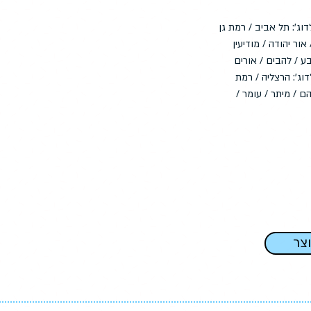
וג': תל אביב / רמת גן
אור יהודה / מודיעין
ע / להבים / אורים
וג': הרצליה / רמת
ם / מיתר / עומר /
וצר