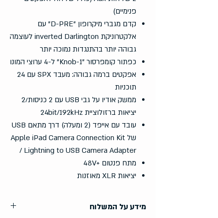
פנימיים)
קדם מגברי מיקרופון "D-PRE" עם
אלקטרוניקת inverted Darlington לעוצמה
גבוהה יותר בהתנגדות נמוכה יותר
כפתור קומפרסור "1-Knob" ל-4 ערוצי המונו
אפקטים ברמה גבוהה: מעבד SPX עם 24
תוכניות
ממשק אודיו על גבי USB עם 2 כניסות/2
יציאות ברזולוציית 24bit/192kHz
עובד עם אייפד (2 ומעלה) דרך מתאם USB
של Apple iPad Camera Connection Kit
/ Lightning to USB Camera Adapter
מתח פנטום +48V
יציאות XLR מאוזנות
מידע על המשלוח