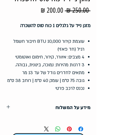
מחיר
מחיר
 ‏250.00 ‏₪ 
רגיל
מבצע
מזגן נייד על גלגלים 1 כוח סוס להשכרה
עוצמת קירור 10,000 BTU חיבור חשמל
רגיל (חד פאזי)
4 מצבים: איוורר, קירור, חימום ואוטומטי
3 דרגות מהירות: נמוכה, בינונית, גבוהה.
מתאים לחדרים גודל של עד 13 מר
גובה 75 ס"מ | עומק 40 ס"מ | רוחב 38 ס"מ
נכנס לרכב פרטי
מידע על המשלוח
200 ₪ –
אשקלון / באר גנים
300 ₪ – עד 10 ק"מ מאשקלון –
לדוג':
זיקים / ניצן/ ניצנים / נגבה / ניר ישראל /