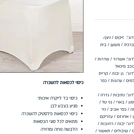
וג': זיקים / ניצן/
 ברכיה / משען / בית
וג': אשדוד / שדרות /
כוכב מיכאל
וג': גן יבנה / קריית
מים / ערוגות / כפר
כיסוי לכסאות להשכרה
וג': נתיבות / גדרה /
כיסוי בד לייקרה איכותי
ון / בארי / גני טל /
מגיע בצבע לבן
 / כפר אביב / ניר
כיסוי לכסאות פלסטיק להשכרה
ן / אחוזם / עזריקם
מתאים לכל סוגי הכסאות
דוג': יבנה / רחובות /
הלבשה נוחה ומהירה
 / שיבולים / תאשור /