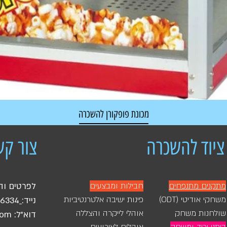
מכונת פופקורן להשכרה
מחיר רגיל
מחיר מבצע
ציוד להשכרה
צור קש
מתקנים מתנפחים
חבילות ומבצעים
לפרטים וה
משחקי אודיטי (ODT)
פינות ישיבה אלטרנטיביות
נייד:
46334
שולחנות משחק
אוהלי לייקרה והצללה
דוא"ל:
com