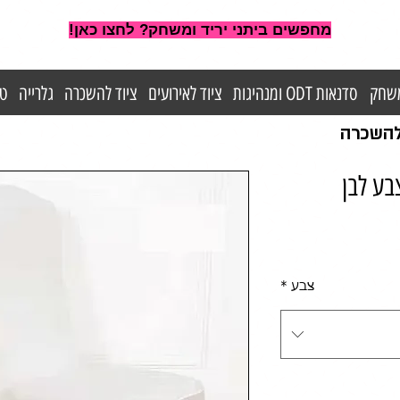
מחפשים ביתני יריד ומשחק? לחצו כאן!
משחק
סדנאות ODT ומנהיגות
ציוד לאירועים
ציוד להשכרה
גלרייה
טי
 להשכרה
בע לבן
צבע
*