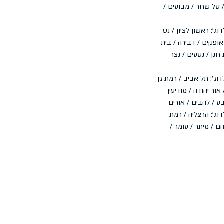
/ טל שחר / מבועים /
וג': ראשון לציון / נס
 אופקים / דבירה / בית
חנן / נטעים / נצר
וג': תל אביב / רמת גן
אור יהודה / מודיעין
ע / להבים / אורים
וג': הרצליה / רמת
ם / מיתר / עומר /