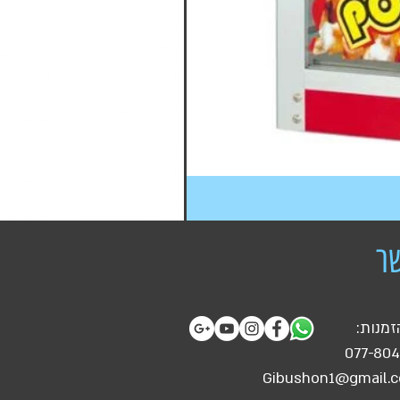
ר
זמנות:
077-80
Gibushon1@gmail.