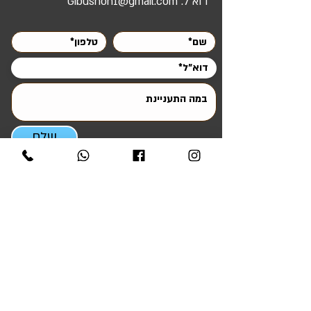
דוא"ל:
Gibushon1@gmail.com
תקווה / אור יהודה / מודיעין מכבים רעות / לוד
/ רמלה / באר שבע / להבים / אורים
900 ₪ – עד 70 ק"מ מאשקלון –
לדוג':
הרצליה / רמת השרון / הוד השרון / ראש העין
/ שוהם / מיתר / עומר / חצרים / צאלים
שלח
ניווט מהיר
ראשי
אטרקציות והפעלות
סדנאות ODT ומנהיגות
ציוד להשכרה
ציוד למכירה
קריוקי לאירועים