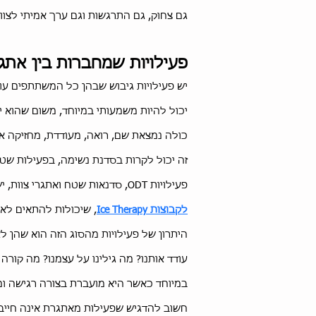
גם צחוק, גם התרגשות וגם ערך אמיתי לצוו
פעילויות שמחברות בין אתגר
יש פעילויות גיבוש שבהן כל המשתתפים עוש
יכול להיות משמעותי במיוחד, משום שהוא י
כולה נמצאת שם, רואה, מעודדת, מחזיקה 
זה יכול לקרות בסדנת נשימה, בפעילות שט
פעילויות ODT, סדנאות שטח ואתגרי צוות, יש היום גם חוויות שמבוססות על נשימה, חוסן מנטלי והתמודדות מבוקרת עם קור, כמו
לקבוצות Ice Therapy
, שיכולות להתאים לאר
היתרון של פעילויות מהסוג הזה הוא שהן ל
עודד אותנו? מה גילינו על עצמנו? מה קור
במיוחד כאשר היא מועברת בצורה רגישה ו
חשוב להדגיש שפעילות מאתגרת אינה חייבת