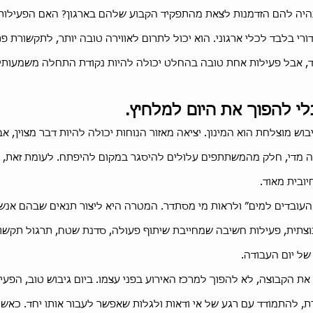
היה להם הזדמנות לצאת מהתפקיד הקבוע שלהם בארגון? האם הפעילו
ורי בלבד לכלי ארגוני. הוא יכול לתרום לאווירה טובה יותר, לתקשורת פת
ד, אבל פעילות אחת טובה בהחלט יכולה להיות נקודת התחלה משמעותי
לי להפוך את היום למלחיץ.
ש מוצלחת הוא המינון. יציאה מאזור הנוחות יכולה להיות דבר מצוין, א
צה מדי, חלק מהמשתתפים עלולים להיסגר במקום להיפתח. לעומת זאת, כ
יובית מאוד.
העובדים למים” ולראות מי מסתדר. המטרה היא ליצור תנאים שבהם אנשי
 חדש. זו יכולה להיות משימת ODT קבוצתית, פעילות חשיבה שמחייבת שיתוף פעולה, סדנת שטח, 
ל יום העבודה.
 הקבוצה, לא להפוך למרכז האירוע בפני עצמו. ביום גיבוש טוב, הפעי
 להתמודד עם רגע של אי ודאות ולגלות שאפשר לעבור אותו יחד. כאשר ז