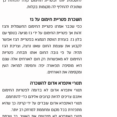
לחסכונית יותר ופטריית החימום קלה לתזוזה כך
שתוכלו להחליף לה מקומות בקלות.
השכרת פטריית חימום על גז
כפי שכבר אמרנו פטריית החימום החשמלית והגז
זהות אך פטריית החימום על ידי גז מגיעה בנוסף עם
בלון גז. בעזרת הווסת הנמצא בפטריית הגז אפשר
לקבוע את עוצמת החום שאנו נרצה, וצריכת הגז
תהיה על פי גובה החום אותו תבחרו. פטריות
החימום לא מאפשרות רק חום לאורחים אלה שגם
היא מוסיפה תפאורה יפה וחמימה למראה העין
ומקסימה את האורחים.
תנורי אינפרא אדום להשכרה
תנורי אינפרא אדום לא בדומה לפטריות החימום
אינכם צריכים להיות קרובים אליהם כדי להתחמם.
תנורי האינפרא אדום עובדים על ידי קרינה כך שהיא
מתפזרת בכל מקום ומחממת למרחק רב יותר.
תנורי האינפרא לא מייבשים את האוויר, כך שרמת