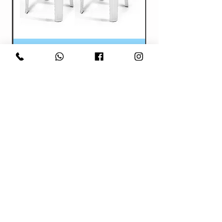
כסא כתר פלסטיק לבן להשכרה
מחיר
צור קשר
לפרטים והזמנות:
נייד:
077-8046334
דוא"ל:
Gibushon1@gmail.com