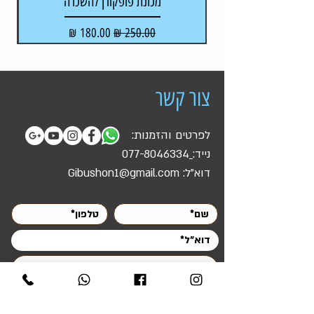
מכונת פופקורן להשכרה
מקל
מחיר רגיל
מחיר מבצע
צור קשר
לפרטים והזמנות:
נייד:
077-8046334
דוא"ל:
Gibushon1@gmail.com
שלח