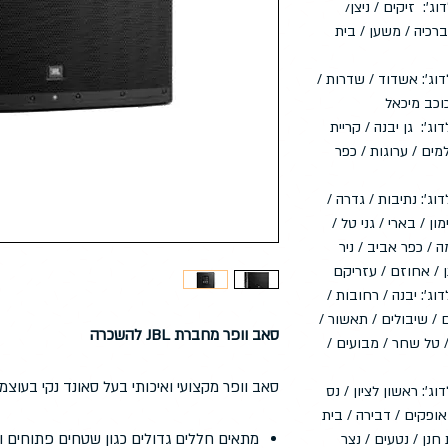
וג': זיקים / ניצן/
 ברכיה / משען / בית
וג': אשדוד / שדרות /
כוכב מיכאל
וג': גן יבנה / קריית
מים / ערוגות / כפר
וג': נתיבות / גדרה /
ון / בארי / גני טל /
 / כפר אביב / ניר
ן / אחוזם / עזריקם
דוג': יבנה / רחובות /
 / שיבולים / תאשור /
סאב וופר מחברת JBL להשכרה
/ טל שחר / מבועים /
סאב וופר מקצועי ואיכותי בעל סאונד נקי בעוצמה אדירה 
וג': ראשון לציון / נס
 אופקים / דבירה / בית
מתאים חללים גדולים כגון שטחים פתוחים וא
חנן / נטעים / נצר