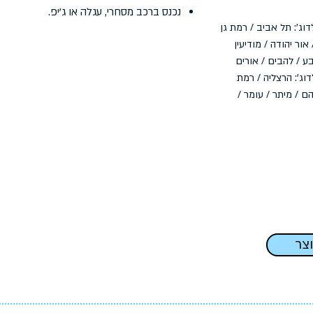
נכנס ברכב מסחרי, עגלה או ג'יפ.
וג': תל אביב / רמת גן
אור יהודה / מודיעין
ע / להבים / אורים
וג': הרצליה / רמת
ם / מיתר / עומר /
וצר