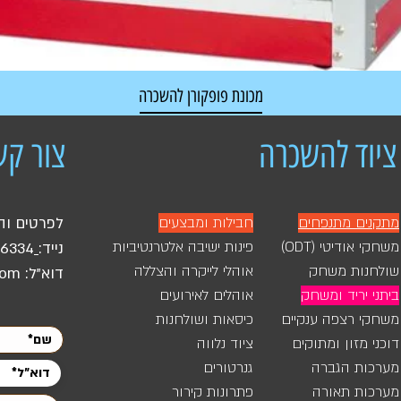
מכונת פופקורן להשכרה
מחיר רגיל
מחיר מבצע
ציוד להשכרה
צור קש
מתקנים מתנפחים
חבילות ומבצעים
לפרטים וה
משחקי אודיטי (ODT)
פינות ישיבה אלטרנטיביות
נייד:
46334
שולחנות משחק
אוהלי לייקרה והצללה
דוא"ל:
com
ביתני יריד ומשחק
אוהלים לאירועים
משחקי רצפה ענקיים
כיסאות ושולחנות
דוכני מזון ומתוקים
ציוד נלווה
מערכות הגברה
גנרטורים
מערכות תאורה
פתרונות קירור