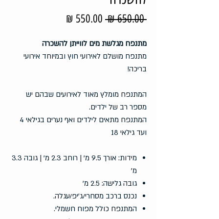
מחיר
מחיר
 ‏650.00 ‏₪ 
רגיל
מבצע
מתנפח מגלשת מים לווייתן להשכרה
מתנפח מושלם לאירועי חוץ ובמיוחד אירועי
בריכה!
המתנפח מומלץ מאוד לאירועים שבהם יש
מספר רב של ילדים.
המתנפח מתאים לילדים ואף נערים בגילאי 4
ועד גילאי 18
מידות: אורך 9.5 מ' | רוחב 2.3 מ' | גובה 3.3
מ'
גובה גלישה: 2.5 מ'
נכנס ברכב מסחרי/ג'יפ/עגלה.
המתנפח כולל מפוח חשמלי.