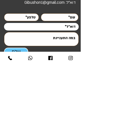
1100 ₪ – עד 70 ק"מ מאשקלון –
לדוג':
דוא"ל:
Gibushon1@gmail.com
הרצליה / רמת השרון / הוד השרון / ראש העין
/ שוהם / מיתר / עומר / חצרים / צאלים
שלח
ניווט מהיר
ראשי
אטרקציות והפעלות
סדנאות ODT ומנהיגות
ציוד להשכרה
ציוד למכירה
קריוקי לאירועים