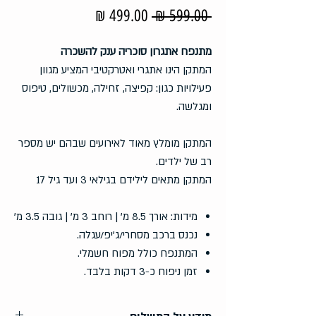
מחיר
מחיר
 ‏599.00 ‏₪ 
רגיל
מבצע
מתנפח אתגרון סוכריה ענק להשכרה
המתקן הינו אתגרי ואטרקטיבי המציע מגוון
פעילויות כגון: קפיצה, זחילה, מכשולים, טיפוס
ומגלשה.
המתקן מומלץ מאוד לאירועים שבהם יש מספר
רב של ילדים.
המתקן מתאים לילידם בגילאי 3 ועד גיל 17
מידות: אורך 8.5 מ' | רוחב 3 מ' | גובה 3.5 מ'
נכנס ברכב מסחרי/ג'יפ/עגלה.
המתנפח כולל מפוח חשמלי.
זמן ניפוח כ-3 דקות בלבד.