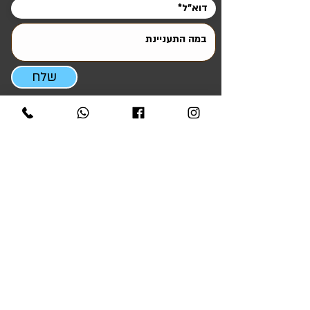
שלח
ניווט מהיר
ראשי
אטרקציות והפעלות
סדנאות ODT ומנהיגות
ציוד להשכרה
ציוד למכירה
קריוקי לאירועים
גלריית אירועים
טיפים ומאמרים
אודותינו