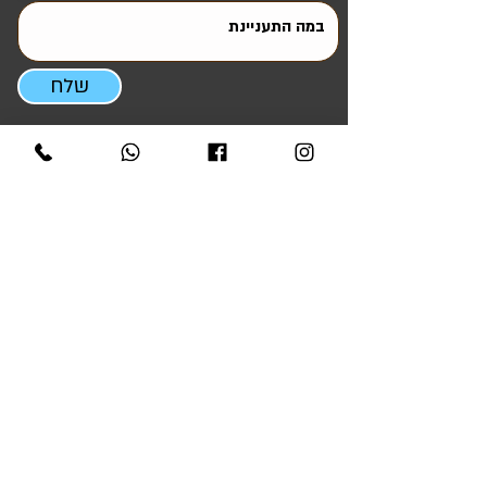
שלח
ניווט מהיר
ראשי
אטרקציות והפעלות
סדנאות ODT ומנהיגות
ציוד להשכרה
ציוד למכירה
קריוקי לאירועים
גלריית אירועים
טיפים ומאמרים
אודותינו
צור קשר