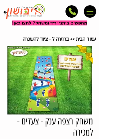
מחפשים ביתני יריד ומשחק? לחצו כאן!
עמוד הבית
>>
בחזרה ל - ציוד להשכרה
משחק רצפה ענק - צעדים -
למכירה