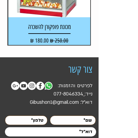
מכונת פופקורן להשכרה
מקל
מחיר רגיל
מחיר מבצע
צור קשר
לפרטים והזמנות:
נייד:
077-8046334
דוא"ל:
Gibushon1@gmail.com