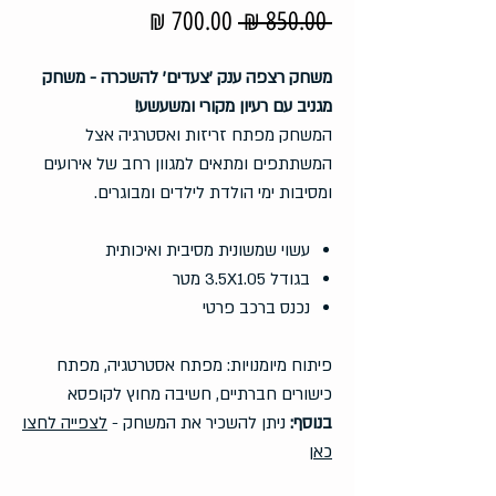
מחיר
מחיר
 ‏850.00 ‏₪ 
רגיל
מבצע
משחק רצפה ענק 'צעדים' להשכרה - משחק
מגניב עם רעיון מקורי ומשעשע!
המשחק מפתח זריזות ואסטרגיה אצל
המשתתפים ומתאים למגוון רחב של אירועים
ומסיבות ימי הולדת לילדים ומבוגרים.
עשוי שמשונית מסיבית ואיכותית
בגודל 3.5X1.05 מטר
נכנס ברכב פרטי
פיתוח מיומנויות: מפתח אסטרטגיה, מפתח
כישורים חברתיים, חשיבה מחוץ לקופסא
בנוסף:
ניתן להשכיר את המשחק -
לצפייה לחצו
כאן