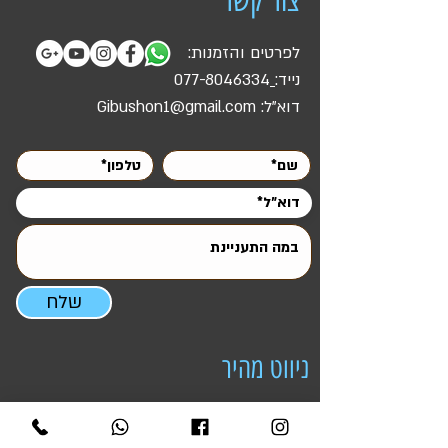
צור קשר
לפרטים והזמנות:
נייד:
077-8046334
דוא"ל:
Gibushon1@gmail.com
שלח
ניווט מהיר
ראשי
אטרקציות והפעלות