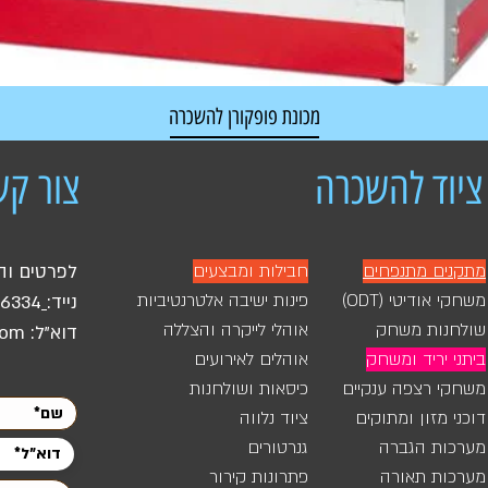
מכונת פופקורן להשכרה
מחיר רגיל
מחיר מבצע
ציוד להשכרה
צור קש
מתקנים מתנפחים
חבילות ומבצעים
לפרטים וה
משחקי אודיטי (ODT)
פינות ישיבה אלטרנטיביות
נייד:
46334
שולחנות משחק
אוהלי לייקרה והצללה
דוא"ל:
com
ביתני יריד ומשחק
אוהלים לאירועים
משחקי רצפה ענקיים
כיסאות ושולחנות
דוכני מזון ומתוקים
ציוד נלווה
מערכות הגברה
גנרטורים
מערכות תאורה
פתרונות קירור