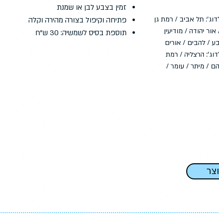
זמין בצבע לבן או שמנת
וג': תל אביב / רמת גן
פתיחה וקיפול בצורה מהירה וקלה
אור יהודה / מודיעין
תוספת בסיס לשמשיה: 30 ש"ח
ע / להבים / אורים
וג': הרצליה / רמת
ם / מיתר / עומר /
וצר