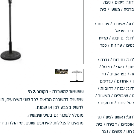
וג': זיקים / ניצן/
 ברכיה / משען / בית
וג': אשדוד / שדרות /
כוכב מיכאל
וג': גן יבנה / קריית
מים / ערוגות / כפר
וג': נתיבות / גדרה /
ון / בארי / גני טל /
 / כפר אביב / ניר
ן / אחוזם / עזריקם
דוג': יבנה / רחובות /
שמשיות להשכרה - בקוטר 3 מ'
 / שיבולים / תאשור /
שימשיה להשכרה מתאים לכל סוגי האירועים, מוסי
/ טל שחר / מבועים /
להשיג בצבע לבן או שמנת.
מומלץ לשכור גם בסיס שימשיה.
וג': ראשון לציון / נס
מתאים להצללות לאירועים שונים, ימי הולדת, יריד 
 אופקים / דבירה / בית
חנן / נטעים / נצר