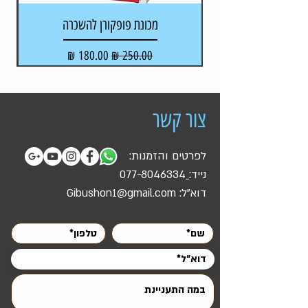
מכונת פופקורן להשכרה
מקל
מחיר רגיל
מחיר מבצע
צור קשר
לפרטים והזמנות:
נייד:
077-8046334
דוא"ל:
Gibushon1@gmail.com