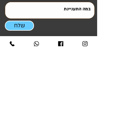
שלח
ניווט מהיר
ראשי
אטרקציות והפעלות
סדנאות ODT ומנהיגות
ציוד להשכרה
ציוד למכירה
קריוקי לאירועים
גלריית אירועים
טיפים ומאמרים
אודותינו
צור קשר